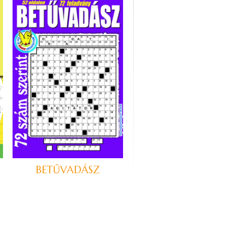
BETŰVADÁSZ
n