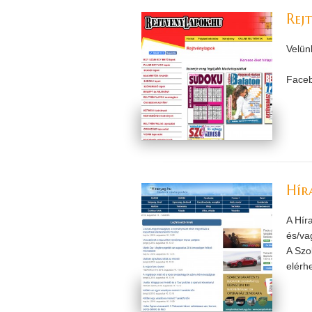
Rej
Velün
Faceb
Hír
A Hír
és/va
A Szo
elérhe