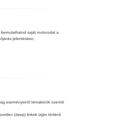
i, bemutathatod saját motorodat a
dőjárás-jelentésben,
ilág eseményeiről témakörök szerinti
zvetlen (deep) linkek útján történő