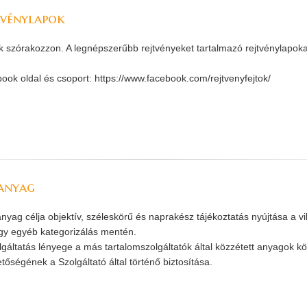
tvénylapok
k szórakozzon. A legnépszerűbb rejtvényeket tartalmazó rejtvénylapokat 
ook oldal és csoport: https://www.facebook.com/rejtvenyfejtok/
anyag
anyag célja objektív, széleskörű és naprakész tájékoztatás nyújtása a v
gy egyéb kategorizálás mentén.
lgáltatás lényege a más tartalomszolgáltatók által közzétett anyagok kö
tőségének a Szolgáltató által történő biztosítása.