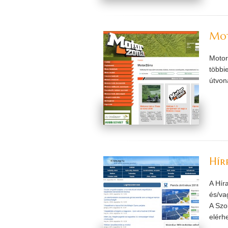
Mo
Motor
többi
útvon
Hír
A Hír
és/va
A Szo
elérhe