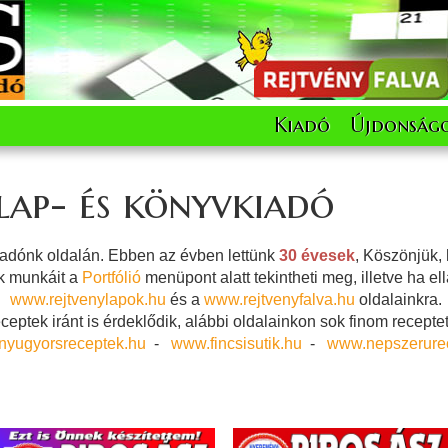
Kiadó
Újdonság
lap- és könyvkiadó
adónk oldalán. Ebben az évben lettünk
30 évesek
, Köszönjük,
k munkáit a
Portfólió
menüpont alatt tekintheti meg, illetve ha ell
www.rejtvenylapok.hu
és a
www.rejtvenyfalva.hu
oldalainkra.
ceptek iránt is érdeklődik, alábbi oldalainkon sok finom receptet 
yugyorsreceptek.hu
-
www.fincsisutik.hu
-
www.nepszerure