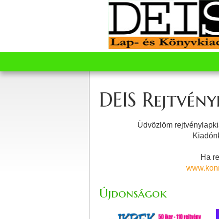
DEIS Rejtvény
Üdvözlöm rejtvénylapki
Kiadón
Ha re
www.konn
Újdonságok