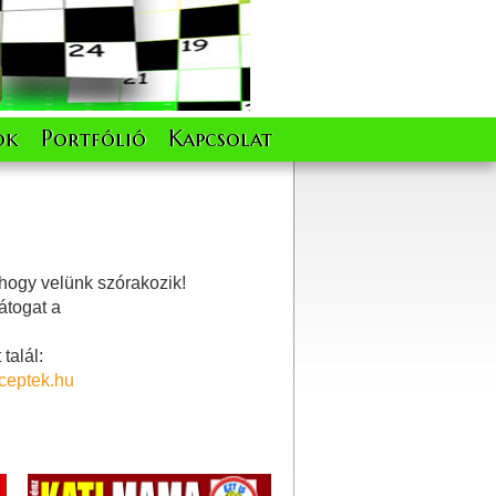
ok
Portfólió
Kapcsolat
 hogy velünk szórakozik!
átogat a
talál:
ceptek.hu