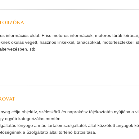
torzóna
os információs oldal. Friss motoros információk, motoros túrák leírása
eknek okulás végett, hasznos linkekkel, tanácsokkal, motortesztekkel, i
altervezésben, stb.
rovat
anyag célja objektív, széleskörű és naprakész tájékoztatás nyújtása a v
gy egyéb kategorizálás mentén.
lgáltatás lényege a más tartalomszolgáltatók által közzétett anyagok kö
tőségének a Szolgáltató által történő biztosítása.